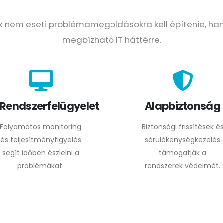
ak nem eseti problémamegoldásokra kell építenie, ha
megbízható IT háttérre.
Rendszerfelügyelet
Alapbiztonság
Folyamatos monitoring
Biztonsági frissítések é
és teljesítményfigyelés
sérülékenységkezelés
segít időben észlelni a
támogatják a
problémákat.
rendszerek védelmét.