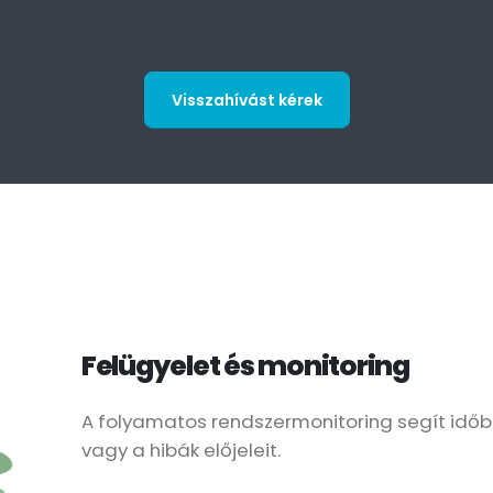
Visszahívást kérek
Felügyelet és monitoring
A folyamatos rendszermonitoring segít időb
vagy a hibák előjeleit.