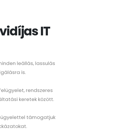
idíjas IT
inden leállás, lassulás
gálásra is.
felügyelet, rendszeres
tatási keretek között.
elügyelettel támogatjuk
ckázatokat.