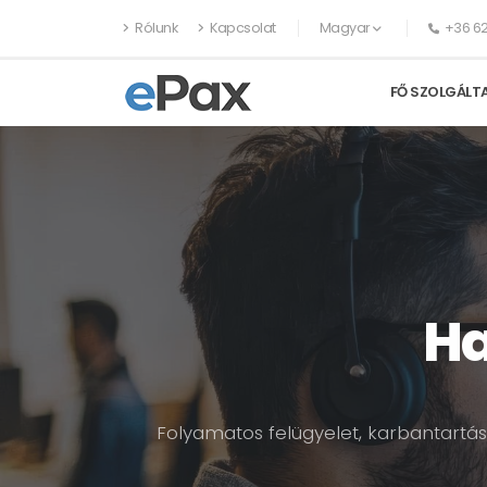
Rólunk
Kapcsolat
Magyar
+36 62
FŐ SZOLGÁLT
Ha
Folyamatos felügyelet, karbantartás