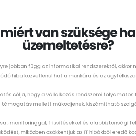
 miért van szüksége hav
üzemeltetésre?
e jobban függ az informatikai rendszerektől, akkor m
ódó hiba közvetlenül hat a munkára és az ügyfélkiszol
tetés célja, hogy a vállalkozás rendszerei folyamatos 
 támogatás mellett működjenek, kiszámítható szolgál
sal, monitoringgal, frissítésekkel és alapbiztonsági f
űködést, miközben csökkentjük az IT hibákból eredő ko