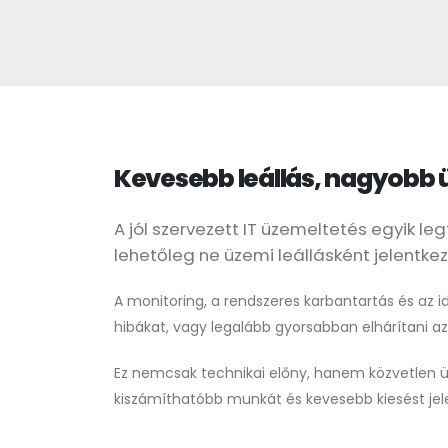
Kevesebb leállás, nagyobb
A jól szervezett IT üzemeltetés egyik l
lehetőleg ne üzemi leállásként jelentke
A monitoring, a rendszeres karbantartás és az i
hibákat, vagy legalább gyorsabban elhárítani 
Ez nemcsak technikai előny, hanem közvetlen üzl
kiszámíthatóbb munkát és kevesebb kiesést jel