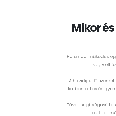
Mikor és
Ha a napi működés egyr
vagy elhúz
A havidíjas IT üzemel
karbantartás és gyors
Távoli segítségnyújtás
a stabil m