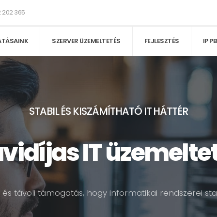
 202 365
ATÁSAINK
SZERVER ÜZEMELTETÉS
FEJLESZTÉS
IP P
STABIL ÉS
KISZÁMÍTHATÓ IT HÁTTÉR
vidíjas IT üzemelte
 és távoli támogatás, hogy informatikai rendszerei s