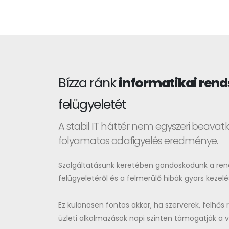
Bízza ránk
informatikai ren
felügyeletét
A stabil IT háttér nem egyszeri beava
folyamatos odafigyelés eredménye.
Szolgáltatásunk keretében gondoskodunk a rendsz
felügyeletéről és a felmerülő hibák gyors kezelé
Ez különösen fontos akkor, ha szerverek, felhő
üzleti alkalmazások napi szinten támogatják a 