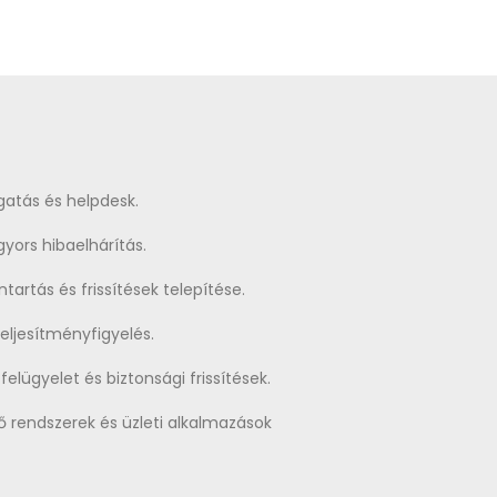
gatás és helpdesk.
gyors hibaelhárítás.
artás és frissítések telepítése.
teljesítményfigyelés.
felügyelet és biztonsági frissítések.
hő rendszerek és üzleti alkalmazások