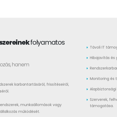
dszereinek
folyamatos
Távoli IT támo
Hibajavítás és 
tkozás, hanem
Rendszerkarbant
Monitoring és 
erek karbantartásáról, frissítéseiről,
Alapbiztonsági 
séről.
Szerverek, fel
s rendszerek, munkaállomások vagy
támogatása.
vállalkozás működését.