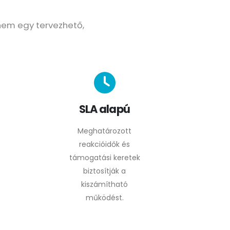
nem egy tervezhető,
SLA alapú
s
Meghatározott
reakcióidők és
támogatási keretek
biztosítják a
kiszámítható
működést.