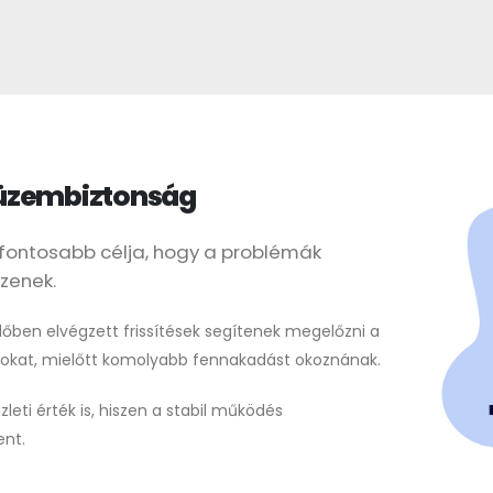
 üzembiztonság
egfontosabb célja, hogy a problémák
zzenek.
dőben elvégzett frissítések segítenek megelőzni a
azokat, mielőtt komolyabb fennakadást okoznának.
eti érték is, hiszen a stabil működés
ent.