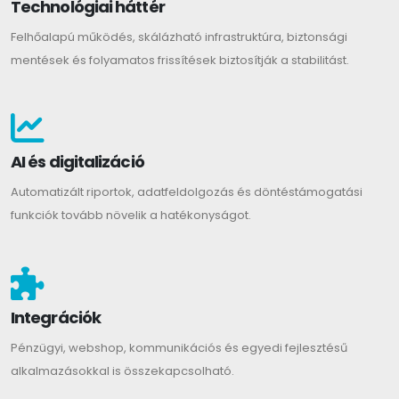
Technológiai háttér
Felhőalapú működés, skálázható infrastruktúra, biztonsági
mentések és folyamatos frissítések biztosítják a stabilitást.
AI és digitalizáció
Automatizált riportok, adatfeldolgozás és döntéstámogatási
funkciók tovább növelik a hatékonyságot.
Integrációk
Pénzügyi, webshop, kommunikációs és egyedi fejlesztésű
alkalmazásokkal is összekapcsolható.