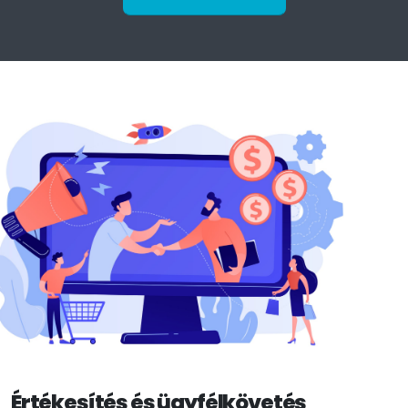
Értékesítés és ügyfélkövetés