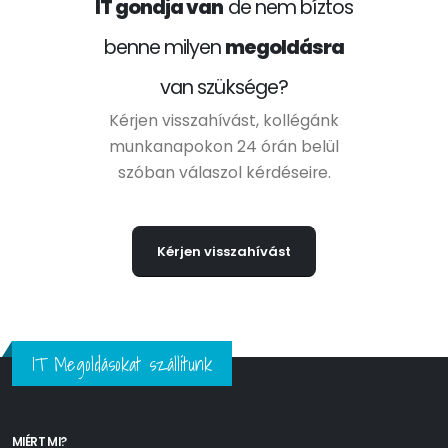
IT gondja van
de nem bíztos
benne milyen
megoldásra
van szüksége?
Kérjen visszahívást, kollégánk
munkanapokon 24 órán belül
szóban válaszol kérdéseire.
Kérjen visszahívást
IT Megoldásokat szállítunk
MIÉRT MI?