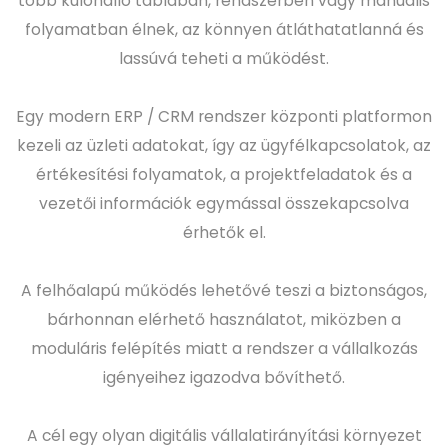
több különálló táblában, rendszerben vagy manuális
folyamatban élnek, az könnyen átláthatatlanná és
lassúvá teheti a működést.
Egy modern ERP / CRM rendszer központi platformon
kezeli az üzleti adatokat, így az ügyfélkapcsolatok, az
értékesítési folyamatok, a projektfeladatok és a
vezetői információk egymással összekapcsolva
érhetők el.
A felhőalapú működés lehetővé teszi a biztonságos,
bárhonnan elérhető használatot, miközben a
moduláris felépítés miatt a rendszer a vállalkozás
igényeihez igazodva bővíthető.
A cél egy olyan digitális vállalatirányítási környezet