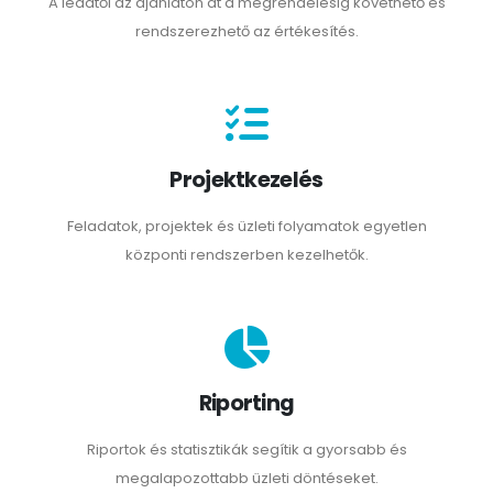
A leadtől az ajánlaton át a megrendelésig követhető és
rendszerezhető az értékesítés.
Projektkezelés
Feladatok, projektek és üzleti folyamatok egyetlen
központi rendszerben kezelhetők.
Riporting
Riportok és statisztikák segítik a gyorsabb és
megalapozottabb üzleti döntéseket.