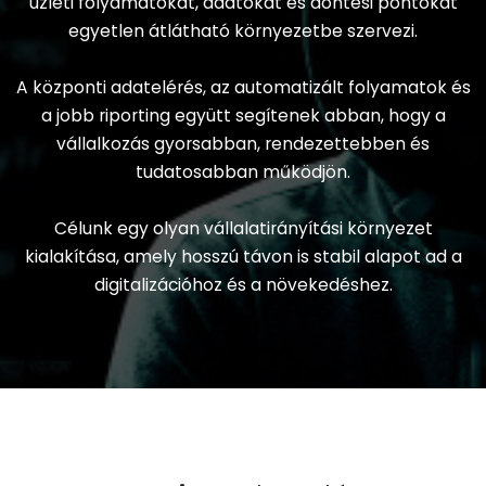
üzleti folyamatokat, adatokat és döntési pontokat
egyetlen átlátható környezetbe szervezi.
A központi adatelérés, az automatizált folyamatok és
a jobb riporting együtt segítenek abban, hogy a
vállalkozás gyorsabban, rendezettebben és
tudatosabban működjön.
Célunk egy olyan vállalatirányítási környezet
kialakítása, amely hosszú távon is stabil alapot ad a
digitalizációhoz és a növekedéshez.