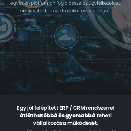
egyetlen platformon fogja össze az ügyfélkezelést,
értékesítést, projektmunkát és riportingot.
Egy jól felépített ERP / CRM rendszerrel
átláthatóbbá és gyorsabbá
teheti
vállalkozása működését.