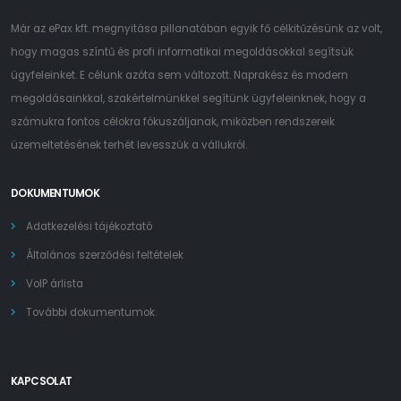
Már az ePax kft. megnyitása pillanatában egyik fő célkitűzésünk az volt,
hogy magas színtű és profi informatikai megoldásokkal segítsük
ügyfeleinket. E célunk azóta sem változott. Naprakész és modern
megoldásainkkal, szakértelmünkkel segítünk ügyfeleinknek, hogy a
számukra fontos célokra fókuszáljanak, miközben rendszereik
üzemeltetésének terhét levesszük a vállukról.
DOKUMENTUMOK
Adatkezelési tájékoztató
Általános szerződési feltételek
VoIP árlista
További dokumentumok.
KAPCSOLAT