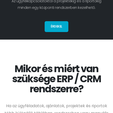
Az ügyfélkapcsolatoktól a projektekig és a riportokig
minden egy központi rendszerben kezelhető.
ÉRDEKEL
Mikor és miért van
szüksége ERP / CRM
rendszerre?
Ha az ügyféladatok, ajánlatok, projektek és riportok